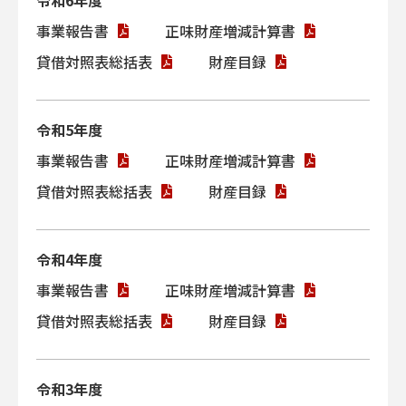
令和6年度
事業報告書
正味財産増減計算書
貸借対照表総括表
財産目録
1980
昭和55年
令和5年度
1月
歴史的風土審議会答申に基づき「明
事業報告書
正味財産増減計算書
日香村における歴史的風土の保存及
び生活環境の整備等に関する特別措
貸借対照表総括表
財産目録
置法案」に決まる。
5月
「明日香村における歴史的風土の保
令和4年度
存及び生活環境の整備等に関する特
別措置法」施行。
事業報告書
正味財産増減計算書
貸借対照表総括表
財産目録
1981
令和3年度
昭和56年