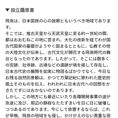
設立趣意書
飛鳥は、日本国民の心の故郷ともいうべき地域でありま
す。
そこでは、推古天皇から天武天皇に至る約一世紀の間、
都はおおむねこの地に営まれ、大化の改新を経てわが国
古代国家の基礎がようやく固まるとともに、仏教その他
の大陸文化が伝来し、古代文化が開花する飛鳥時代の舞
台となったのであります。したがって、そこには数多く
の宮跡、社寺跡、古墳などの遺跡が境を接して存在し、
日本古代史の展開を如実に物語るばかりでなく、今日な
お残る自然的景観は、かつて万葉記紀に歌われた歴史的
風土そのものを伝え、われわれに日本古代への回想をか
きたてずにはおかないのであります。
しかし、この地方にも最近にいたり各種開発事業の波が
急速に及び、周辺の静寂なたたずまいを日に日に破壊し
つつあるのであります。今にして放置するならば、これ
が早晩、飛鳥の地域をも侵し、かけがえのない貴重な民