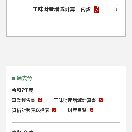
正味財産増減計算 内訳
1978
昭和53年
5月
高松塚慰霊祠竣工。
6月
近鉄「飛鳥」駅前駐車場整備完了。
過去分
1979
昭和54年
令和7年度
事業報告書
正味財産増減計算書
3月
飛鳥保存特別立法について歴史的風
貸借対照表総括表
土審議会召集される。
財産目録
12月
昭和天皇陛下、明日香村へ行幸。高
松塚古墳、壁画館天覧。