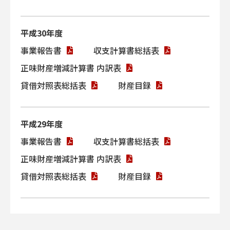
4月
佐伯勇理事長就任。
平成30年度
事業報告書
収支計算書総括表
正味財産増減計算書 内訳表
1984
貸借対照表総括表
昭和59年
財産目録
10月
中曽根総理大臣、高松塚壁画館視
察。
平成29年度
事業報告書
収支計算書総括表
正味財産増減計算書 内訳表
1985
貸借対照表総括表
財産目録
昭和60年
3月
「大美和の杜」整備事業竣工式。