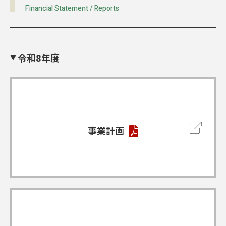
Financial Statement / Reports
1974
昭和49年
3月
国営飛鳥歴史公園祝戸地区に研修宿
令和8年度
泊所が竣工。
1976
昭和51年
事業計画
9月
明日香村大字雷所在の旧民家を大字
飛鳥へ復元移築し、「民俗資料の
家」として竣工。
10月
国営飛鳥歴史公園高松塚地区に高松
塚壁画館竣工。