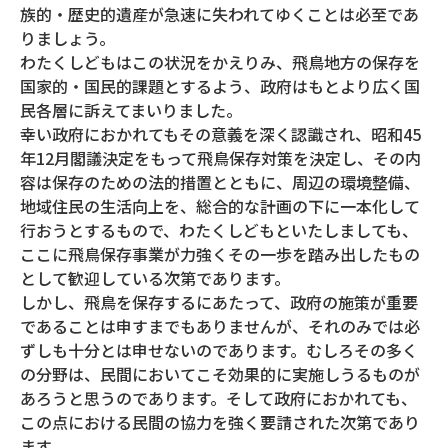
族的・歴史的遺産が急速に失われてゆくことは必至であ
りましょう。
わたくしどもはこの状況をかえりみ、飛鳥地方の保存を
国家的・国民的課題とするよう、政府はもとより広く国
民各層に訴えてまいりました。
幸い政府におかれてもその意義を深く認識され、昭和45
年12月閣議決定をもって飛鳥保存対策を決定し、その内
容は保存のための法的措置とともに、周辺の環境整備、
地域住民の生活向上を、総合的な計画の下に一本化して
行おうとするもので、わたくしどもといたしましても、
ここに飛鳥保存事業が力強くその一歩を踏み出したもの
として歓迎している次第であります。
しかし、飛鳥を保存するにあたって、政府の施策が重要
であることは申すまでもありませんが、それのみでは必
ずしも十分とは申せないのであります。むしろその多く
の分野は、民間においてこそ効果的に実施しうるものが
あろうと思うのであります。そして政府におかれても、
この点における民間の協力を強く要請された次第であり
ます。