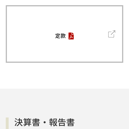
高松塚古墳発掘調査中、彩色壁画発
見される。
「飛鳥地方における歴史的風土及び
文化財の保存等に必要な資金に充て
るための寄付金つき郵便葉書等の発
定款
行の特例に関する法律」が施行され
る。
1973
昭和48年
3月
高松塚古墳保存寄付金つき郵便切手
発行される。
決算書・報告書