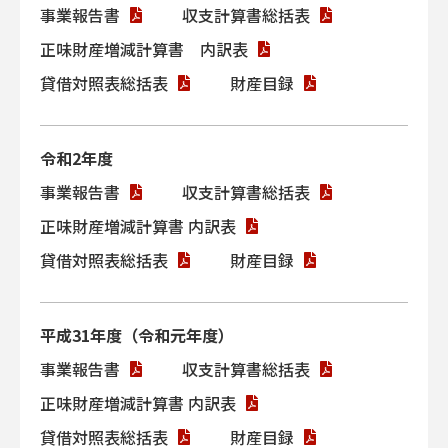
事業報告書
収支計算書総括表
6月
秩父宮妃殿下。高松塚壁画館視察。
正味財産増減計算書 内訳表
10月
季刊誌「明日香風」創刊。
貸借対照表総括表
財産目録
令和2年度
1982
事業報告書
収支計算書総括表
昭和57年
正味財産増減計算書 内訳表
10月
韓国ソウルにおいて「日韓交流シン
貸借対照表総括表
財産目録
ポジュウム」実施。明日香村民の韓
国扶余公式訪問
平成31年度（令和元年度）
事業報告書
収支計算書総括表
正味財産増減計算書 内訳表
1983
昭和58年
貸借対照表総括表
財産目録