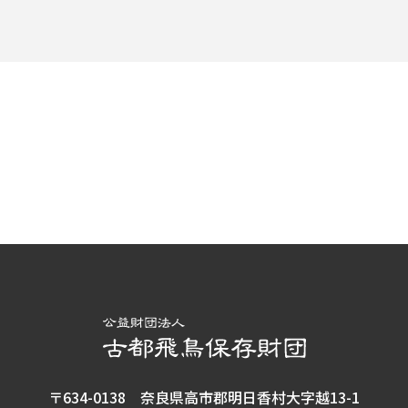
1986
昭和61年
10月
「設立15周年特別講演会」実施。
日韓交流写真展「大和・飛鳥写真
展」（ソウル）開催。
1987
昭和62年
3月
飛鳥の民俗第一輯「飛鳥の民俗」発
刊。
〒634-0138 奈良県高市郡明日香村大字越13-1