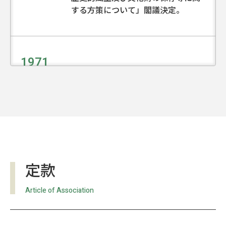
する方策について」閣議決定。
1971
昭和46年
4月
財団法人飛鳥保存財団設立許可され
る。
松下幸之助氏、理事長に就任。
定款
1972
昭和47年
Article of Association
4月
近鉄「飛鳥」駅前に総合案内所竣
工。