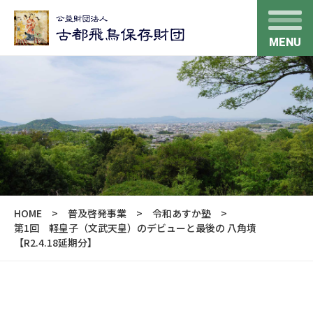
MENU
HOME
普及啓発事業
令和あすか塾
第1回 軽皇子（文武天皇）のデビューと最後の 八角墳
【R2.4.18延期分】