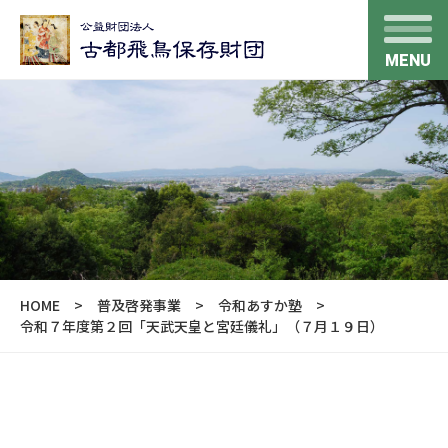
MENU
HOME
普及啓発事業
令和あすか塾
令和７年度第２回「天武天皇と宮廷儀礼」（７月１９日）