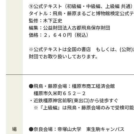
⑨公式テキスト（初級編・中級編、上級編 共通
タイトル：飛鳥・藤原まるごと博物館検定公式テ
監修：木下正史
編集：公益財団法人古都飛鳥保存財団
価格：２，６４０円（税込）
※公式テキストは全国の書店 もしくは、(公財
財団でお取り扱いしております。
●飛鳥・藤原会場：橿原市商工経済会館
橿原市久米町６５２－２
・近鉄橿原神宮前駅(東出口)から徒歩すぐ
※『上級編』は飛鳥・藤原会場のみで受検可能
場
●奈良会場：帝塚山大学 東生駒キャンパ