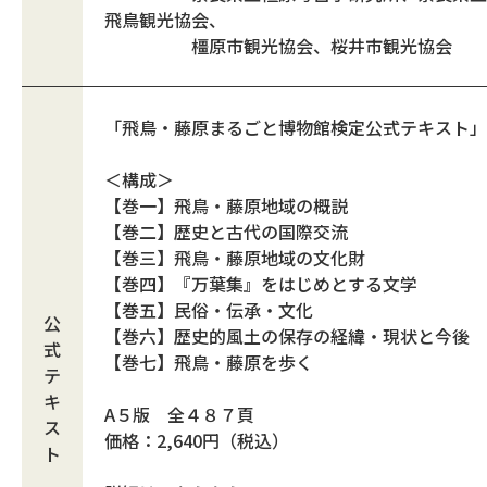
飛鳥観光協会、
橿原市観光協会、桜井市観光協会
「飛鳥・藤原まるごと博物館検定公式テキスト」
＜構成＞
【巻一】飛鳥・藤原地域の概説
【巻二】歴史と古代の国際交流
【巻三】飛鳥・藤原地域の文化財
【巻四】『万葉集』をはじめとする文学
【巻五】民俗・伝承・文化
公
【巻六】歴史的風土の保存の経緯・現状と今後
式
【巻七】飛鳥・藤原を歩く
テ
キ
A５版 全４８７頁
ス
価格：2,640円（税込）
ト