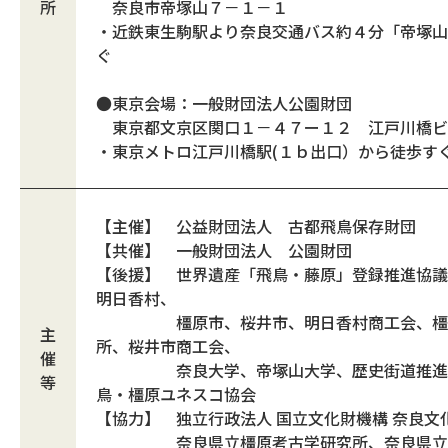
所
奈良市帝塚山７－１－１
・近鉄東生駒駅より奈良交通バス約４分「帝塚山
ぐ
●東京会場：一般財団法人公園財団
東京都文京区関口１－４７ー１２ 江戸川橋
・東京メトロ江戸川橋駅(１ｂ出口）から徒歩す
【主催】 公益財団法人 古都飛鳥保存財団
【共催】 一般財団法人 公園財団
【後援】 世界遺産「飛鳥・藤原」登録推進協議
明日香村、
橿原市、桜井市、明日香村商工会、橿
主
所、桜井市商工会、
催
奈良大学、帝塚山大学、歴史街道推進
等
鳥・橿原ユネスコ協会
【協力】 独立行政法人 国立文化財機構 奈良文
奈良県立橿原考古学研究所、奈良県立万