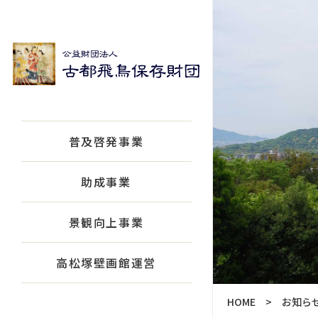
普及啓発事業
助成事業
景観向上事業
高松塚壁画館運営
HOME
お知ら