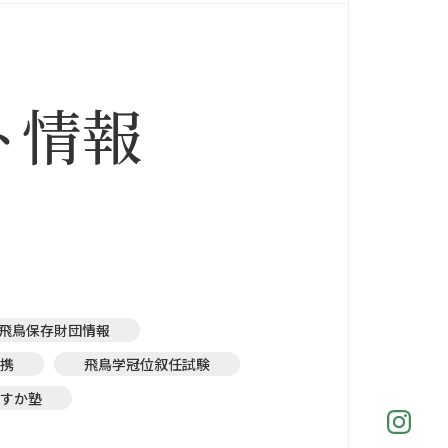
ト情報
飛鳥保存財団情報
携
飛鳥学冠位叙任試験
すか塾